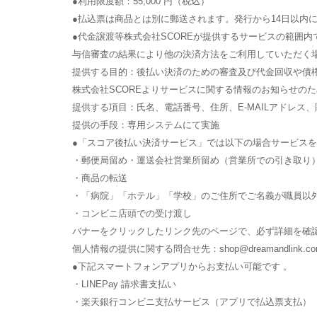
●利用限度額：55,000 円（税込）
●払込票は商品とは別に郵送されます。発行から14日以内
●代金譲渡等株式会社SCOREが提供するサービスの範囲
与信審査の結果により他の決済方法をご利用していただく
提供する目的：後払い決済のための審査及び代金回収や債
株式会社SCOREよりサービスに関する情報のお知らせのた
提供する項目：氏名、電話番号、住所、E‐MAILアドレス
提供の手段：専用システムにて実施
●「スコア後払い決済サービス」では以下の場合サービス
・郵便局留め・運送会社営業所留め（営業所での引き取り
・商品の転送
・「病院」「ホテル」「学校」のご住所でご名義が職員以
・コンビニ店頭での受け渡し
バナーをクリックしたリンク先のページで、必ず詳細を確
個人情報の提供に関する問合せ先：shop@dreamandlink.co
●下記スマートフォンアプリからお支払い可能です 。
・LINEPay 請求書支払い
・楽天銀行コンビニ支払サービス（アプリで払込票支払）