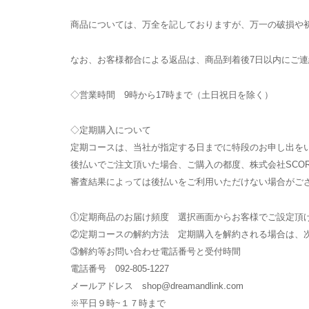
商品については、万全を記しておりますが、万一の破損や
なお、お客様都合による返品は、商品到着後7日以内にご
◇営業時間 9時から17時まで（土日祝日を除く）
◇定期購入について
定期コースは、当社が指定する日までに特段のお申し出を
後払いでご注文頂いた場合、ご購入の都度、株式会社SCOR
審査結果によっては後払いをご利用いただけない場合がご
①定期商品のお届け頻度 選択画面からお客様でご設定頂
②定期コースの解約方法 定期購入を解約される場合は、次
③解約等お問い合わせ電話番号と受付時間
電話番号 092-805-1227
メールアドレス shop@dreamandlink.com
※平日９時~１７時まで